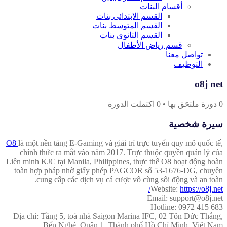
أقسام البنات
القسم الابتدائى بنات
القسم المتوسط بنات
القسم الثانوى بنات
قسم رياض الأطفال
تواصل معنا
التوظيف
o8j net
0
دورة ملتحَق بها
•
0
اكتملت الدورة
سيرة شخصية
O8
là một nền tảng E-Gaming và giải trí trực tuyến quy mô quốc tế,
chính thức ra mắt vào năm 2017. Trực thuộc quyền quản lý của
Liên minh KJC tại Manila, Philippines, thực thể O8 hoạt động hoàn
toàn hợp pháp nhờ giấy phép PAGCOR số 53-1676-DG, chuyên
cung cấp các dịch vụ cá cược vô cùng sôi động và an toàn.
Website:
https://o8j.net/
Email: support@o8j.net
Hotline: 0972 415 683
Địa chỉ: Tầng 5, toà nhà Saigon Marina IFC, 02 Tôn Đức Thắng,
Bến Nghé, Quận 1, Thành phố Hồ Chí Minh, Việt Nam