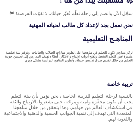
🚀 مستقبلك يبدأ من هنا !
سجّل الآن وانضم إلى رحلة تعلّم تُغيّر حياتك. لا تفوّت الفرصة! 🌟
نحن نعمل بجد لإعداد كل طالب لحياته المهنية
المناهـج التعليمية
تركز مدارس نكون للتعليم في مناهجها على تطوير مهارات الطلاب والطالبات، وتوفير بيئة تعليمية
متميزة تعزز التعلُّمَ النشط، وتفتح أبواب الإبداع والابتكار . أيضًا : تهدف المدارس إلى تحسين جودة
التعليم من خلال تقديم طرق تدريس حديثة، وتطوير المناهج الدراسية بشكل دوري
تربية خاصة
بالنسبة لرحلة التعليم للتربية الخاصة ، نحن نؤمن بأن بيئة التعلم
يجب أن تكون محفّزة وآمنة ومرحّة، حتى يشعروا بالارتياح والثقة
في استكشاف العالم من حولهم. وهذا يتحقق من خلال مناهجنا
المتعددة التي تهدف إلى تنمية الجوانب الحسية والذهنية والاجتماعية
واللغوية لهم.