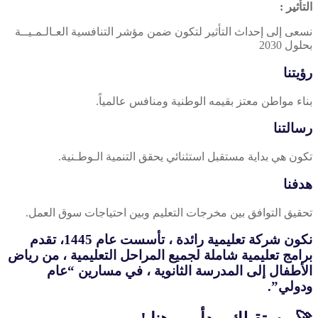
التأثير :
نسعى إلى إحداث التأثير لتكون ضمن مؤشر التنافسية العـالـمـيــة
بحلول 2030
رؤيتنا
بناء مواطن معتز بقيمه الوطنية ومنافس عالمياً.
رسالتنا
تكون هي بداية مستقبل استثنائي يحقق التنمية الـوطـنية.
هدفنا
تحقيق التوافق بين مخرجات التعليم وبين احتياجات سوق العمل.
نكون شركة تعليمية رائدة ، تأسست عام 1445، تقدم
برامج تعليمية شاملة لجميع المراحل التعليمية ، من رياض
الأطفال إلى المدرسة الثانوية ، في مسارين “عام
ودولي”.