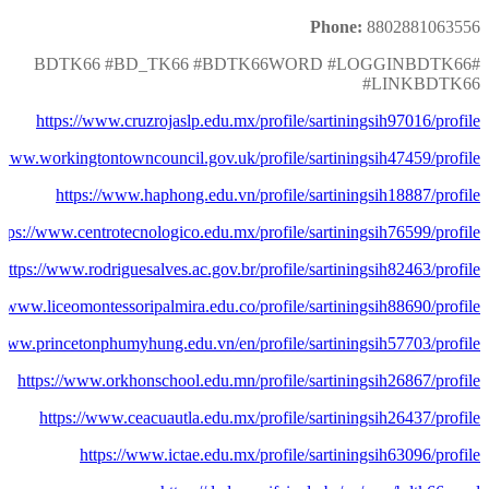
Phone:
8802881063556
#BDTK66 #BD_TK66 #BDTK66WORD #LOGGINBDTK66
#LINKBDTK66
https://www.cruzrojaslp.edu.mx/profile/sartiningsih97016/profile
//www.workingtontowncouncil.gov.uk/profile/sartiningsih47459/profile
https://www.haphong.edu.vn/profile/sartiningsih18887/profile
ttps://www.centrotecnologico.edu.mx/profile/sartiningsih76599/profile
https://www.rodriguesalves.ac.gov.br/profile/sartiningsih82463/profile
://www.liceomontessoripalmira.edu.co/profile/sartiningsih88690/profile
/www.princetonphumyhung.edu.vn/en/profile/sartiningsih57703/profile
https://www.orkhonschool.edu.mn/profile/sartiningsih26867/profile
https://www.ceacuautla.edu.mx/profile/sartiningsih26437/profile
https://www.ictae.edu.mx/profile/sartiningsih63096/profile