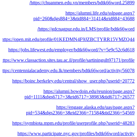
https://chuanmen.edu.vn/members/bdtk66word.25899/
https://alumni.life.edu/sslpage.aspx?
pid=260&dgs884=3&tid884=31414&rid884=43688
https://gdcnagpur.edu.in/LMS/profile/bdtk66word/
https://open.mit.edu/profile/01KEDMN4F9JZBCTYRR15VMZQ44/
https://jobs.lifewest.edu/employer/bdtk66word/?v=5e9c52c6d618
https://www.classaction.sites.tau.ac.il/profile/sartiningsih97171/profile
https://centennialacademy.edu.lk/members/bdtk66word/activity/56078/
https://boinc.berkeley.edu/central/show_user.php?userid=20772
https://alumni.bowdoin.edu/reunion/page.aspx?
pid=1111&dgs6717=3&rid6717=38983&tid6717=26577
https://engage.alaska.edu/uas/page.aspx?
pid=534&dgs2366=3&rid2366=71584&tid2366=54569
https://symbiota.mpm.edu/profile/userprofile.php?userid=48283
https://www.participate.nyc.gov/profiles/bdtk66word/activity