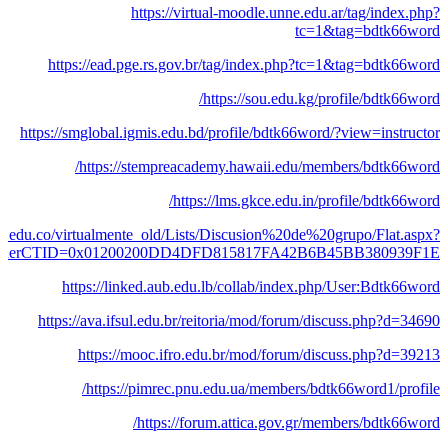
https://virtual-moodle.unne.edu.ar/tag/index.php?
tc=1&tag=bdtk66word
https://ead.pge.rs.gov.br/tag/index.php?tc=1&tag=bdtk66word
https://sou.edu.kg/profile/bdtk66word/
https://smglobal.igmis.edu.bd/profile/bdtk66word/?view=instructor
https://stempreacademy.hawaii.edu/members/bdtk66word/
https://lms.gkce.edu.in/profile/bdtk66word/
ucn.edu.co/virtualmente_old/Lists/Discusion%20de%20grupo/Flat.aspx?
&FolderCTID=0x01200200DD4DFD815817FA42B6B45BB380939F1E
https://linked.aub.edu.lb/collab/index.php/User:Bdtk66word
https://ava.ifsul.edu.br/reitoria/mod/forum/discuss.php?d=34690
https://mooc.ifro.edu.br/mod/forum/discuss.php?d=39213
https://pimrec.pnu.edu.ua/members/bdtk66word1/profile/
https://forum.attica.gov.gr/members/bdtk66word/