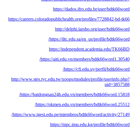
https://dados.ifro.edu.br/user/bdtk66word
https://careers.coloradopublichealth.org/profiles/7728842-bd-tk66
http://delphi.larsbo.org/user/bdtk66word
https://iltc.edu.sa/en_us/profile/bdtk66word/
https://independent.academia.edu/TK66BD
https://aiti.edu.vn/members/bdtk66word1.30540/
https://cfi.edu.uy/perfil/bdtk66word/
http://www.stes.tyc.edu.tw/xoops/modules/profile/userinfo.php?
uid=3857588
https://batdongsan24h.edu.vn/members/bdtk66word.15818/
https://okmen.edu.vn/members/bdtk66word.25512/
https://www.igesi.edu.pe/miembros/bdtk66word/activity/27149/
https://mpc.imu.edu.kg/profile/bdtk66word