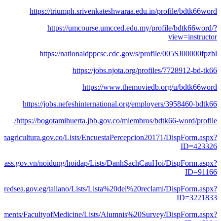
https://triumph.srivenkateshwaraa.edu.in/profile/bdtk66word
https://umcourse.umcced.edu.my/profile/bdtk66word/?
view=instructor
https://nationaldppcsc.cdc.gov/s/profile/005SJ00000fpzhl
https://jobs.njota.org/profiles/7728912-bd-tk66
https://www.themoviedb.org/u/bdtk66word
https://jobs.nefeshinternational.org/employers/3958460-bdtk66
https://bogotamihuerta.jbb.gov.co/miembros/bdtk66-word/profile/
inagricultura.gov.co/Lists/EncuestaPercepcion20171/DispForm.aspx?
ID=423326
af.vass.gov.vn/noidung/hoidap/Lists/DanhSachCauHoi/DispForm.aspx?
ID=91166
://redsea.gov.eg/taliano/Lists/Lista%20dei%20reclami/DispForm.aspx?
ID=3221833
epartments/FacultyofMedicine/Lists/Alumnis%20Survey/DispForm.aspx?