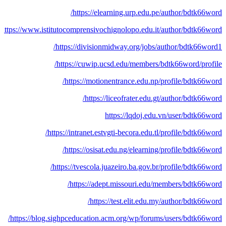
https://elearning.urp.edu.pe/author/bdtk66word/
https://www.istitutocomprensivochignolopo.edu.it/author/bdtk66word/
https://divisionmidway.org/jobs/author/bdtk66word1/
https://cuwip.ucsd.edu/members/bdtk66word/profile/
https://motionentrance.edu.np/profile/bdtk66word/
https://liceofrater.edu.gt/author/bdtk66word/
https://lqdoj.edu.vn/user/bdtk66word
https://intranet.estvgti-becora.edu.tl/profile/bdtk66word/
https://osisat.edu.ng/elearning/profile/bdtk66word/
https://tvescola.juazeiro.ba.gov.br/profile/bdtk66word/
https://adept.missouri.edu/members/bdtk66word/
https://test.elit.edu.my/author/bdtk66word/
https://blog.sighpceducation.acm.org/wp/forums/users/bdtk66word/