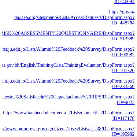
ID=46094
https://gnssn-
qa.iaea.org/sites/pianos/Lists/AccessRequests/DispForm.aspx?
ID=448764
AUD%20RISK%20ASSESSMENT%20QUESTIONNAIRE/DispForm.aspx?
ID=513389
puter.ju.edu.jo/Lists/Alumni%20Feedback%20Survey/DispForm.aspx?
ID=609985
ks.gov.bh/English/Training/Lists/TrainingEvaluation/DispForm.aspx?
ID=107326
ement.ju.edu.jo/Lists/Alumni%20Feedback%20Survey/DispForm.aspx?
ID=233269
/Encuestra%20Satisfaccin%20Capacitaciones%20RIPS/DispForm.aspx?
ID=9023
https://www.tarsheedad.com/en-us/Lists/ContactUs/DispForm.aspx?
ID=117178
tp://www.monofeya.gov.eg/citizens/cases/Lists/List38/DispForm.aspx?
ID=195982