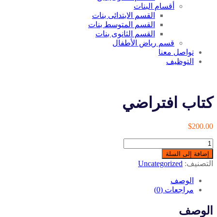
أقسام البنات
القسم الابتدائى بنات
القسم المتوسط بنات
القسم الثانوى بنات
قسم رياض الأطفال
تواصل معنا
التوظيف
كتاب افتراضي
$
200.00
كمية
كتاب
إضافة إلى السلة
افتراضي
التصنيف:
Uncategorized
الوصف
مراجعات (0)
الوصف