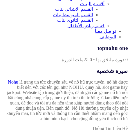
أقسام البنات
القسم الابتدائى بنات
القسم المتوسط بنات
القسم الثانوى بنات
قسم رياض الأطفال
تواصل معنا
التوظيف
topnohu one
0
دورة ملتحَق بها
•
0
اكتملت الدورة
سيرة شخصية
Nohu
là trang tin tức chuyên sâu về nổ hũ trực tuyến, nổ hũ được
biết đến với các tên gọi như NOHU, quay hũ, slot game hay
jackpot. Website tập trung giới thiệu, đánh giá các game nổ hũ nổi
bật cùng nhà cung cấp game uy tín trên thị trường. Giao diện trực
quan, dễ đọc và tối ưu đa nền tảng giúp người dùng theo dõi nội
dung thuận tiện. Bên cạnh đó, Nổ Hũ thường xuyên cập nhật
khuyến mãi, tin tức mới và thông tin cần thiết nhằm mang đến góc
nhìn minh bạch cho cộng đồng yêu thích nổ hũ.
Thông Tin Liên Hệ