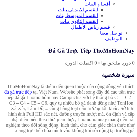
أقسام البنات
القسم الابتدائى بنات
القسم المتوسط بنات
القسم الثانوى بنات
قسم رياض الأطفال
تواصل معنا
التوظيف
Đá Gà Trực Tiếp ThoMoHomNay
0
دورة ملتحَق بها
•
0
اكتملت الدورة
سيرة شخصية
ThoMoHomNay là điểm đến quen thuộc của cộng đồng yêu thích
đá gà trực tiếp
tại Việt Nam. Website phát sóng đầy đủ các trận trực
tiếp đá gà Thomo hôm nay Campuchia với hệ thống bồ C1 – C2 –
C3 – C4 – C5 – C6, quy tụ nhiều bồ gà danh tiếng như TonHon,
Xà Xía, Lâm Dồ,... cùng hàng loạt đấu trường lớn khác. Sở hữu
hình ảnh Full HD sắc nét, đường truyền mượt mà, ổn định và cập
nhật diễn biến theo thời gian thực, Thomohomnay mang đến trải
nghiệm theo dõi sống động, kịch tính, cho cảm giác chân thực như
đang trực tiếp hòa mình vào không khí sôi động tại trường gà.