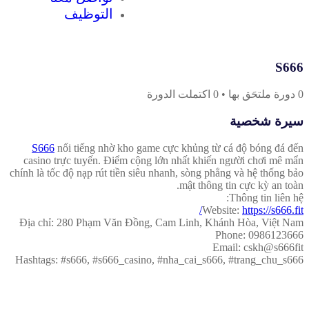
التوظيف
S666
0
دورة ملتحَق بها
•
0
اكتملت الدورة
سيرة شخصية
S666
nổi tiếng nhờ kho game cực khủng từ cá độ bóng đá đến
casino trực tuyến. Điểm cộng lớn nhất khiến người chơi mê mẩn
chính là tốc độ nạp rút tiền siêu nhanh, sòng phẳng và hệ thống bảo
mật thông tin cực kỳ an toàn.
Thông tin liên hệ:
Website:
https://s666.fit/
Địa chỉ: 280 Phạm Văn Đồng, Cam Linh, Khánh Hòa, Việt Nam
Phone: 0986123666
Email: cskh@s666fit
Hashtags: #s666, #s666_casino, #nha_cai_s666, #trang_chu_s666