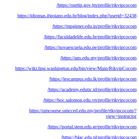
https://onrtip.gov.jm/profile/rikvipcocom/
https://idiomas.ifgoiano.edu.br/blog/index.php?userid=32438
https://mpgimer.edu.in/profile/rikvipcocom/
https://faculdadelife.edu.br/profile/rikvipcocom/
https://novaescuela.edu.pe/profile/rikvipcocom/
https://ans.edu.my/profile/rikvipcocom/
https://wiki.ling.washington.edu/bin/view/Main/RikvipCocom
https://iescampus.edu.lk/profile/rikvipcocom/
https://academy.edutic.id/profile/rikvipcocom/
https://hoc.salomon.edu.vn/profile/rikvipcocom/
https://umcourse.umcced.edu.my/profile/rikvipcocom/?
view=instructor
https://portal.stem.edu.gr/profile/rikvipcocom/
https://blac.edu.pl/profile/rikvipcocom/