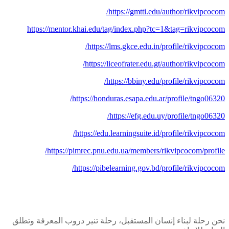
https://gmtti.edu/author/rikvipcocom/
https://mentor.khai.edu/tag/index.php?tc=1&tag=rikvipcocom
https://lms.gkce.edu.in/profile/rikvipcocom/
https://liceofrater.edu.gt/author/rikvipcocom/
https://bbiny.edu/profile/rikvipcocom/
https://honduras.esapa.edu.ar/profile/tngo06320/
https://efg.edu.uy/profile/tngo06320/
https://edu.learningsuite.id/profile/rikvipcocom/
https://pimrec.pnu.edu.ua/members/rikvipcocom/profile/
https://pibelearning.gov.bd/profile/rikvipcocom/
نحن رحلة لبناء إنسان المستقبل، رحلة تنير دروب المعرفة وتطلق