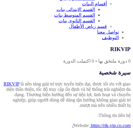
أقسام البنات
القسم الابتدائى بنات
القسم المتوسط بنات
القسم الثانوى بنات
قسم رياض الأطفال
تواصل معنا
التوظيف
RIKVIP
0
دورة ملتحَق بها
•
0
اكتملت الدورة
سيرة شخصية
RIKVIP
là nền tảng giải trí trực tuyến hiện đại, được tối ưu với giao
diện thân thiện, tốc độ truy cập ổn định và hệ thống trải nghiệm đa
dạng. Thương hiệu hướng đến sự tiện lợi, linh hoạt và chuyên
nghiệp, giúp người dùng dễ dàng tận hưởng không gian giải trí
mượt mà trên nhiều thiết bị.
Thông tin liên hệ:
Website:
https://rik-vip.co.com/