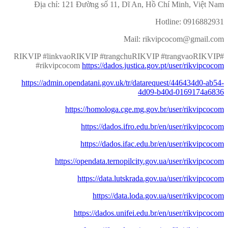
Địa chỉ: 121 Đường số 11, Dĩ An, Hồ Chí Minh, Việt Nam
Hotline: 0916882931
Mail: rikvipcocom@gmail.com
#RIKVIP #linkvaoRIKVIP #trangchuRIKVIP #trangvaoRIKVIP
#rikvipcocom
https://dados.justica.gov.pt/user/rikvipcocom
https://admin.opendatani.gov.uk/tr/datarequest/446434d0-ab54-
4d09-b40d-0169174a6836
https://homologa.cge.mg.gov.br/user/rikvipcocom
https://dados.ifro.edu.br/en/user/rikvipcocom
https://dados.ifac.edu.br/en/user/rikvipcocom
https://opendata.ternopilcity.gov.ua/user/rikvipcocom
https://data.lutskrada.gov.ua/user/rikvipcocom
https://data.loda.gov.ua/user/rikvipcocom
https://dados.unifei.edu.br/en/user/rikvipcocom