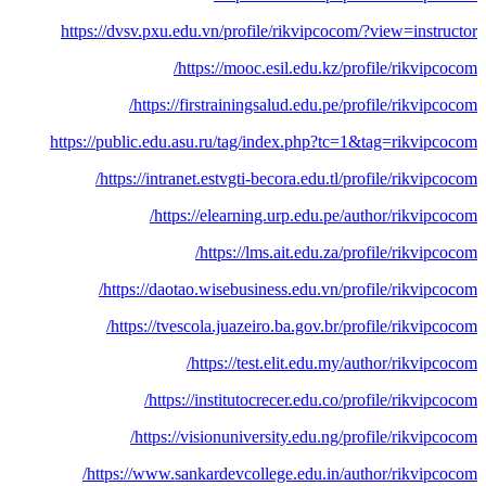
https://dvsv.pxu.edu.vn/profile/rikvipcocom/?view=instructor
https://mooc.esil.edu.kz/profile/rikvipcocom/
https://firstrainingsalud.edu.pe/profile/rikvipcocom/
https://public.edu.asu.ru/tag/index.php?tc=1&tag=rikvipcocom
https://intranet.estvgti-becora.edu.tl/profile/rikvipcocom/
https://elearning.urp.edu.pe/author/rikvipcocom/
https://lms.ait.edu.za/profile/rikvipcocom/
https://daotao.wisebusiness.edu.vn/profile/rikvipcocom/
https://tvescola.juazeiro.ba.gov.br/profile/rikvipcocom/
https://test.elit.edu.my/author/rikvipcocom/
https://institutocrecer.edu.co/profile/rikvipcocom/
https://visionuniversity.edu.ng/profile/rikvipcocom/
https://www.sankardevcollege.edu.in/author/rikvipcocom/