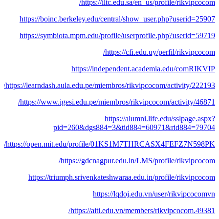
https://iltc.edu.sa/en_us/profile/rikvipcocom/
https://boinc.berkeley.edu/central/show_user.php?userid=25907
https://symbiota.mpm.edu/profile/userprofile.php?userid=59719
https://cfi.edu.uy/perfil/rikvipcocom/
https://independent.academia.edu/comRIKVIP
https://learndash.aula.edu.pe/miembros/rikvipcocom/activity/222193/
https://www.igesi.edu.pe/miembros/rikvipcocom/activity/46871/
https://alumni.life.edu/sslpage.aspx?
pid=260&dgs884=3&tid884=60971&rid884=79704
https://open.mit.edu/profile/01KS1M7THRCASX4FEFZ7N598PK/
https://gdcnagpur.edu.in/LMS/profile/rikvipcocom/
https://triumph.srivenkateshwaraa.edu.in/profile/rikvipcocom
https://lqdoj.edu.vn/user/rikvipcocomvn
https://aiti.edu.vn/members/rikvipcocom.49381/