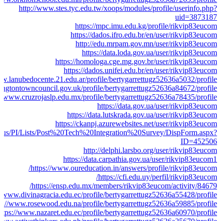
http://www.stes.tyc.edu.tw/xoops/modules/profile/userinfo.php?
uid=3873187
https://mpc.imu.edu.kg/profile/rikvip83eucom
https://dados.ifro.edu.br/en/user/rikvip83eucom
http://edu.mrpam.gov.mn/user/rikvip83eucom
https://data.loda.gov.ua/user/rikvip83eucom
https://homologa.cge.mg.gov.br/user/rikvip83eucom
https://dados.unifei.edu.br/en/user/rikvip83eucom
ww.lanubedocente.21.edu.ar/profile/bertygarrettugz52636a5032/profile
ngtontowncouncil.gov.uk/profile/bertygarrettugz52636a84672/profile
://www.cruzrojaslp.edu.mx/profile/bertygarrettugz52636a78435/profile
https://data.gov.ua/user/rikvip83eucom
https://data.lutskrada.gov.ua/user/rikvip83eucom
https://ckanpj.azurewebsites.net/user/rikvip83eucom
sd.us/PI/Lists/Post%20Tech%20Integration%20Survey/DispForm.aspx?
ID=452506
http://delphi.larsbo.org/user/rikvip83eucom
https://data.carpathia.gov.ua/user/rikvip83eucom1
https://www.oureducation.in/answers/profile/rikvip83eucom/
https://cfi.edu.uy/perfil/rikvip83eucom/
https://ensp.edu.mx/members/rikvip83eucom/activity/84679/
//www.divinagracia.edu.ec/profile/bertygarrettugz52636a55428/profile
ps://www.rosewood.edu.na/profile/bertygarrettugz52636a59885/profile
ttps://www.nazaret.edu.ec/profile/bertygarrettugz52636a60970/profile