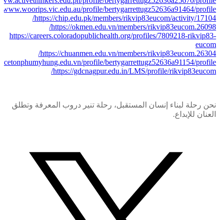
/www.activethinkers.edu.ph/profile/bertygarrettugz52636a25670/profile
://www.woorips.vic.edu.au/profile/bertygarrettugz52636a91464/profile
https://chip.edu.pk/members/rikvip83eucom/activity/17104/
https://okmen.edu.vn/members/rikvip83eucom.26098/
https://careers.coloradopublichealth.org/profiles/7809218-rikvip83-
eucom
https://chuanmen.edu.vn/members/rikvip83eucom.26304/
incetonphumyhung.edu.vn/profile/bertygarrettugz52636a91154/profile
https://gdcnagpur.edu.in/LMS/profile/rikvip83eucom/
نحن رحلة لبناء إنسان المستقبل، رحلة تنير دروب المعرفة وتطلق
العنان للإبداع.