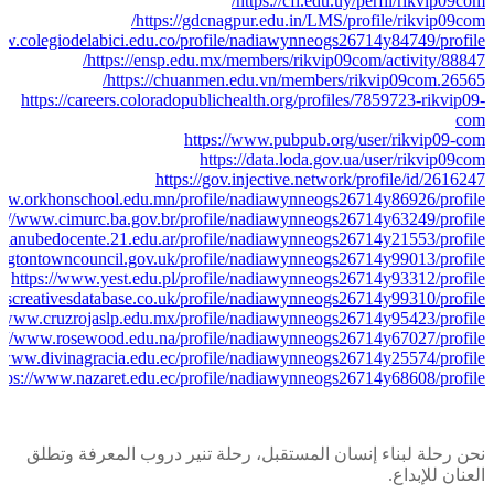
https://cfi.edu.uy/perfil/rikvip09com/
https://gdcnagpur.edu.in/LMS/profile/rikvip09com/
ww.colegiodelabici.edu.co/profile/nadiawynneogs26714y84749/profile
https://ensp.edu.mx/members/rikvip09com/activity/88847/
https://chuanmen.edu.vn/members/rikvip09com.26565/
https://careers.coloradopublichealth.org/profiles/7859723-rikvip09-
com
https://www.pubpub.org/user/rikvip09-com
https://data.loda.gov.ua/user/rikvip09com
https://gov.injective.network/profile/id/2616247
www.orkhonschool.edu.mn/profile/nadiawynneogs26714y86926/profile
s://www.cimurc.ba.gov.br/profile/nadiawynneogs26714y63249/profile
.lanubedocente.21.edu.ar/profile/nadiawynneogs26714y21553/profile
ngtontowncouncil.gov.uk/profile/nadiawynneogs26714y99013/profile
https://www.yest.edu.pl/profile/nadiawynneogs26714y93312/profile
sscreativesdatabase.co.uk/profile/nadiawynneogs26714y99310/profile
//www.cruzrojaslp.edu.mx/profile/nadiawynneogs26714y95423/profile
s://www.rosewood.edu.na/profile/nadiawynneogs26714y67027/profile
//www.divinagracia.edu.ec/profile/nadiawynneogs26714y25574/profile
ttps://www.nazaret.edu.ec/profile/nadiawynneogs26714y68608/profile
نحن رحلة لبناء إنسان المستقبل، رحلة تنير دروب المعرفة وتطلق
العنان للإبداع.