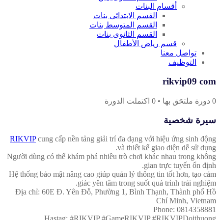
أقسام البنات
القسم الابتدائى بنات
القسم المتوسط بنات
القسم الثانوى بنات
قسم رياض الأطفال
تواصل معنا
التوظيف
rikvip09 com
0
دورة ملتحَق بها
•
0
اكتملت الدورة
سيرة شخصية
RIKVIP
cung cấp nền tảng giải trí đa dạng với hiệu ứng sinh động
và thiết kế giao diện dễ sử dụng.
Người dùng có thể khám phá nhiều trò chơi khác nhau trong không
gian trực tuyến ổn định.
Hệ thống bảo mật nâng cao giúp quản lý thông tin tốt hơn, tạo cảm
giác yên tâm trong suốt quá trình trải nghiệm.
Địa chỉ: 60E Đ. Yên Đỗ, Phường 1, Bình Thạnh, Thành phố Hồ
Chí Minh, Vietnam
Phone: 0814358881
Hastag: #RIKVIP #GameRIKVIP #RIKVIPDoithuong