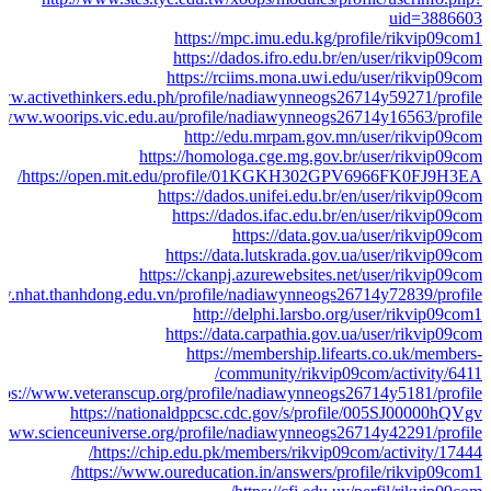
uid=3886603
https://mpc.imu.edu.kg/profile/rikvip09com1
https://dados.ifro.edu.br/en/user/rikvip09com
https://rciims.mona.uwi.edu/user/rikvip09com
www.activethinkers.edu.ph/profile/nadiawynneogs26714y59271/profile
//www.woorips.vic.edu.au/profile/nadiawynneogs26714y16563/profile
http://edu.mrpam.gov.mn/user/rikvip09com
https://homologa.cge.mg.gov.br/user/rikvip09com
https://open.mit.edu/profile/01KGKH302GPV6966FK0FJ9H3EA/
https://dados.unifei.edu.br/en/user/rikvip09com
https://dados.ifac.edu.br/en/user/rikvip09com
https://data.gov.ua/user/rikvip09com
https://data.lutskrada.gov.ua/user/rikvip09com
https://ckanpj.azurewebsites.net/user/rikvip09com
ww.nhat.thanhdong.edu.vn/profile/nadiawynneogs26714y72839/profile
http://delphi.larsbo.org/user/rikvip09com1
https://data.carpathia.gov.ua/user/rikvip09com
https://membership.lifearts.co.uk/members-
community/rikvip09com/activity/6411/
tps://www.veteranscup.org/profile/nadiawynneogs26714y5181/profile
https://nationaldppcsc.cdc.gov/s/profile/005SJ00000hQVgv
//www.scienceuniverse.org/profile/nadiawynneogs26714y42291/profile
https://chip.edu.pk/members/rikvip09com/activity/17444/
https://www.oureducation.in/answers/profile/rikvip09com1/