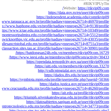
#RIKVIPUyTin
Website:
https://rikvip09.com/
https://data.gov.ro/en/user/rikvip09com
https://independent.academia.edu/comrikvip09
://www.tarauaca.ac.gov.br/profile/nadiawynneogs26714y46970/profile
tps://www.haphong.edu.vn/profile/nadiawynneogs26714y9138/profile
https://www.ictae.edu.mx/profile/nadiawynneogs26714y10349/profile
eomontessoripalmira.edu.co/profile/nadiawynneogs26714y5512/profile
reswicknorthps.vic.edu.au/profile/nadiawynneogs26714y43035/profile
asallesancristobal.edu.mx/profile/nadiawynneogs26714y8751a3/profile
.classaction.sites.tau.ac.il/profile/nadiawynneogs26714y30901/profile
https://batdongsan24h.edu.vn/members/rikvip09com.16729/
https://www.igesi.edu.pe/miembros/rikvip09com/activity/30433/
https://opendata.ternopilcity.gov.ua/user/rikvip09com
https://aiti.edu.vn/members/rikvip09com.33270/
http://csdlcntmgialai.gov.vn/user/rikvip09com
https://dados.ifrs.edu.br/user/rikvip09com
https://symbiota.mpm.edu/profile/userprofile.php?userid=50366
https://dados.justica.gov.pt/user/rikvip09com
://www.ceacuautla.edu.mx/profile/nadiawynneogs26714y46260/profile
https://ait.edu.za/profile/rikvip09com
https://triumph.srivenkateshwaraa.edu.in/profile/rikvip09com
https://datosabiertos.sanjuan.gob.ar/user/rikvip09com
centrotecnologico.edu.mx/profile/nadiawynneogs26714y34773/profile
http://www.stes.tyc.edu.tw/xoops/modules/profile/userinfo.php?