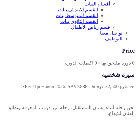
أقسام البنات
القسم الابتدائى بنات
القسم المتوسط بنات
القسم الثانوى بنات
قسم رياض الأطفال
تواصل معنا
التوظيف
Price
0
دورة ملتحَق بها
•
0
اكتملت الدورة
سيرة شخصية
1хБет Промокод 2026: SAVE888 - Бонус 32,500 рублей
نحن رحلة لبناء إنسان المستقبل، رحلة تنير دروب المعرفة وتطلق
العنان للإبداع.