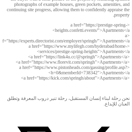
photographs of example houses, green pockets, amenities, and
continuing site progress, allowing them to confidently appraise the
property.
<a href="https://prestige-spring-
heights.confetti.events/">Apartments</a>
<a
ref="https://experts.directorist.com/employer/springh/">Apartments</a>
<a href="https://www.mylifegb.com/hyderabad/home-
services/prestige-spring-heights">Apartments</a>
<a href="https://link4u.cc/@springh">Apartments</a>
<a href="https://www.florevit.com/springh">Apartments</a>
<a href="https://www.pistonheads.com/gassing/profile.asp?
h=0&memberId=738342">Apartments</a>
<a href="https://kick.com/springh/about">Apartments</a>
نحن رحلة لبناء إنسان المستقبل، رحلة تنير دروب المعرفة وتطلق
العنان للإبداع.