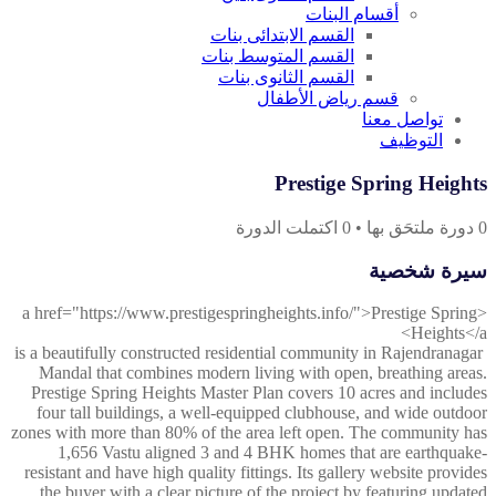
أقسام البنات
القسم الابتدائى بنات
القسم المتوسط بنات
القسم الثانوى بنات
قسم رياض الأطفال
تواصل معنا
التوظيف
Prestige Spring Heights
0
دورة ملتحَق بها
•
0
اكتملت الدورة
سيرة شخصية
<a href="https://www.prestigespringheights.info/">Prestige Spring
Heights</a>
is a beautifully constructed residential community in Rajendranagar
Mandal that combines modern living with open, breathing areas.
Prestige Spring Heights Master Plan covers 10 acres and includes
four tall buildings, a well-equipped clubhouse, and wide outdoor
zones with more than 80% of the area left open. The community has
1,656 Vastu aligned 3 and 4 BHK homes that are earthquake-
resistant and have high quality fittings. Its gallery website provides
the buyer with a clear picture of the project by featuring updated