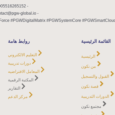
- Telefone: 005516265152
- E-mail: contact@pgw-global.io
القائمة الرئيسية
روابط هامة
التعليم الالكتروني
الرئيسية
دورات تدريبية
من نكون
المعامل الافتراضيه
القبول والتسجيل
المكتبة الرقمية
قصة نكون
التقارير
الدورات التدريبية
مركز الدعم
مجتمع نكون