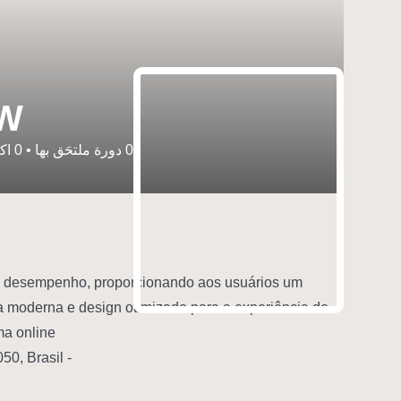
W
0
دورة ملتحَق بها
•
0
اكت
 o desempenho, proporcionando aos usuários um
a moderna e design otimizado para a experiência do
a online.
- Endereço: R. Francisco de Guerra, 70 - Cambuci, São Paulo - SP, 01540-050, Brasil