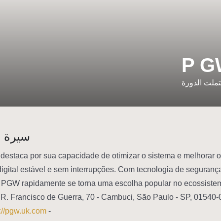
P G
ملت الدورة
سيرة 
destaca por sua capacidade de otimizar o sistema e melhorar
igital estável e sem interrupções. Com tecnologia de seguranç
a PGW rapidamente se torna uma escolha popular no ecossistem
://pgw.uk.com/
- Site: