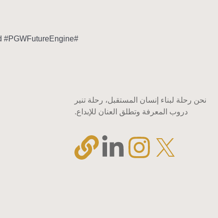
#PGWTechForce #PGWDigitalMatrix #PGWSystemCore #PGWSmartCloud #PGWFutureEngine
نحن رحلة لبناء إنسان المستقبل، رحلة تنير
دروب المعرفة وتطلق العنان للإبداع.