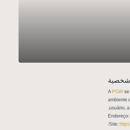
شخصية
A
PGW
se 
ambiente d
usuário, 
https