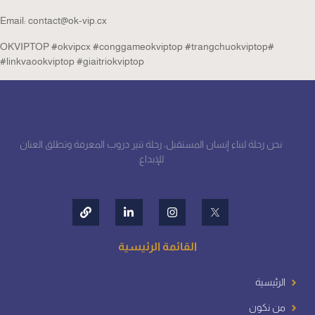
Email: contact@ok-vip.cx
#OKVIPTOP #okvipcx #conggameokviptop #trangchuokviptop
#linkvaookviptop #giaitriokviptop
نحن رحلة لبناء إنسان المستقبل، رحلة تنير دروب المعرفة وتطلق العنان
للإبداع.
القائمة الرئيسية
الرئيسية
من نكون