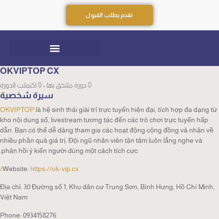
تقدم بطلب القبول
OKVIPTOP CX
0
دورة ملتحَق بها
•
0
اكتملت الدورة
سيرة شخصية
OKVIPTOP
là hệ sinh thái giải trí trực tuyến hiện đại, tích hợp đa dạng từ
kho nội dung số, livestream tương tác đến các trò chơi trực tuyến hấp
dẫn. Bạn có thể dễ dàng tham gia các hoạt động cộng đồng và nhận về
nhiều phần quà giá trị. Đội ngũ nhân viên tận tâm luôn lắng nghe và
phản hồi ý kiến người dùng một cách tích cực.
Website:
https://ok-vip.cx/
Địa chỉ: 30 Đường số 1, Khu dân cư Trung Sơn, Bình Hưng, Hồ Chí Minh,
Việt Nam
Phone: 0934158276