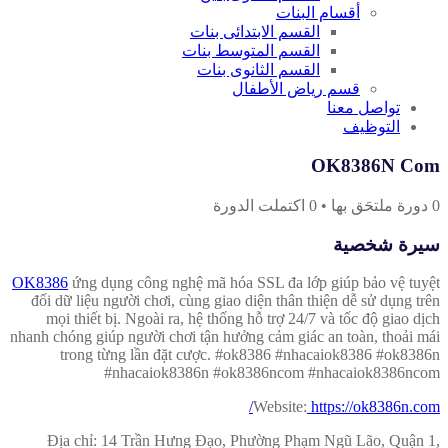
أقسام البنات
القسم الابتدائى بنات
القسم المتوسط بنات
القسم الثانوى بنات
قسم رياض الأطفال
تواصل معنا
التوظيف
OK8386N Com
0
دورة ملتحَق بها
•
0
اكتملت الدورة
سيرة شخصية
OK8386
ứng dụng công nghệ mã hóa SSL đa lớp giúp bảo vệ tuyệt
đối dữ liệu người chơi, cùng giao diện thân thiện dễ sử dụng trên
mọi thiết bị. Ngoài ra, hệ thống hỗ trợ 24/7 và tốc độ giao dịch
nhanh chóng giúp người chơi tận hưởng cảm giác an toàn, thoải mái
trong từng lần đặt cược. #ok8386 #nhacaiok8386 #ok8386n
#nhacaiok8386n #ok8386ncom #nhacaiok8386ncom
Website:
https://ok8386n.com/
Địa chỉ: 14 Trần Hưng Đạo, Phường Phạm Ngũ Lão, Quận 1,