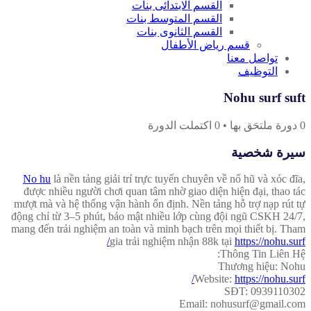
القسم الابتدائى بنات
القسم المتوسط بنات
القسم الثانوى بنات
قسم رياض الأطفال
تواصل معنا
التوظيف
Nohu surf suft
0
دورة ملتحَق بها
•
0
اكتملت الدورة
سيرة شخصية
No hu
là nền tảng giải trí trực tuyến chuyên về nổ hũ và xóc đĩa,
được nhiều người chơi quan tâm nhờ giao diện hiện đại, thao tác
mượt mà và hệ thống vận hành ổn định. Nền tảng hỗ trợ nạp rút tự
động chỉ từ 3–5 phút, bảo mật nhiều lớp cùng đội ngũ CSKH 24/7,
mang đến trải nghiệm an toàn và minh bạch trên mọi thiết bị. Tham
gia trải nghiệm nhận 88k tại
https://nohu.surf/
Thông Tin Liên Hệ:
Thương hiệu: Nohu
Website:
https://nohu.surf/
SĐT: 0939110302
Email: nohusurf@gmail.com