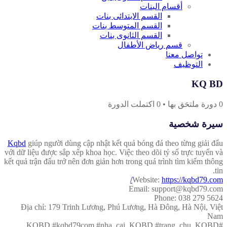
أقسام البنات
القسم الابتدائى بنات
القسم المتوسط بنات
القسم الثانوى بنات
قسم رياض الأطفال
تواصل معنا
التوظيف
KQ BD
0
دورة ملتحَق بها
•
0
اكتملت الدورة
سيرة شخصية
Kqbd
giúp người dùng cập nhật kết quả bóng đá theo từng giải đấu
với dữ liệu được sắp xếp khoa học. Việc theo dõi tỷ số trực tuyến và
kết quả trận đấu trở nên đơn giản hơn trong quá trình tìm kiếm thông
tin.
Website:
https://kqbd79.com/
Email: support@kqbd79.com
Phone: 038 279 5624
Địa chỉ: 179 Trinh Lương, Phú Lương, Hà Đông, Hà Nội, Việt
Nam
#KQBD #kqbd79com #nha_cai_KQBD #trang_chu_KQBD