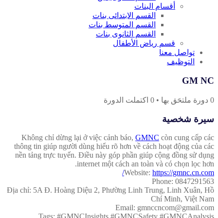
أقسام البنات
القسم الابتدائى بنات
القسم المتوسط بنات
القسم الثانوى بنات
قسم رياض الأطفال
تواصل معنا
التوظيف
GM NC
0
دورة ملتحَق بها
•
0
اكتملت الدورة
سيرة شخصية
Không chỉ dừng lại ở việc cảnh báo,
GMNC
còn cung cấp các
thông tin giúp người dùng hiểu rõ hơn về cách hoạt động của các
nền tảng trực tuyến. Điều này góp phần giúp cộng đồng sử dụng
internet một cách an toàn và có chọn lọc hơn.
Website:
https://gmnc.cn.com/
Phone: 0847291563
Địa chỉ: 5A Đ. Hoàng Diệu 2, Phường Linh Trung, Linh Xuân, Hồ
Chí Minh, Việt Nam
Email: gmnccncom@gmail.com
Tags: #GMNCInsights #GMNCSafety #GMNCAnalysis