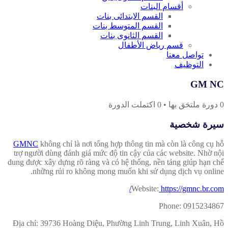
أقسام البنات
القسم الابتدائى بنات
القسم المتوسط بنات
القسم الثانوى بنات
قسم رياض الأطفال
تواصل معنا
التوظيف
GM NC
0
دورة ملتحَق بها
•
0
اكتملت الدورة
سيرة شخصية
GMNC
không chỉ là nơi tổng hợp thông tin mà còn là công cụ hỗ
trợ người dùng đánh giá mức độ tin cậy của các website. Nhờ nội
dung được xây dựng rõ ràng và có hệ thống, nền tảng giúp hạn chế
những rủi ro không mong muốn khi sử dụng dịch vụ online.
Website:
https://gmnc.br.com/
Phone: 0915234867
Địa chỉ: 39736 Hoàng Diệu, Phường Linh Trung, Linh Xuân, Hồ