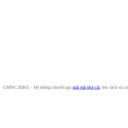
GMNC.BIKE – Hệ thống chuyên gia
giải mã nhà cái
, bóc tách và c