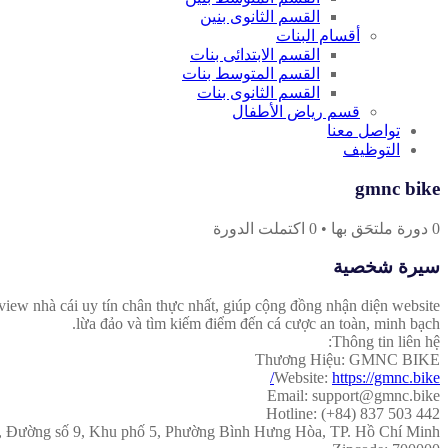
القسم الثانوى بنين
أقسام البنات
القسم الابتدائى بنات
القسم المتوسط بنات
القسم الثانوى بنات
قسم رياض الأطفال
تواصل معنا
التوظيف
gmnc bike
0
دورة ملتحَق بها
•
0
اكتملت الدورة
سيرة شخصية
eview nhà cái uy tín chân thực nhất, giúp cộng đồng nhận diện website
lừa đảo và tìm kiếm điểm đến cá cược an toàn, minh bạch.
Thông tin liên hệ:
Thương Hiệu: GMNC BIKE
Website:
https://gmnc.bike/
Email: support@gmnc.bike
Hotline: (+84) 837 503 442
3, Đường số 9, Khu phố 5, Phường Bình Hưng Hòa, TP. Hồ Chí Minh