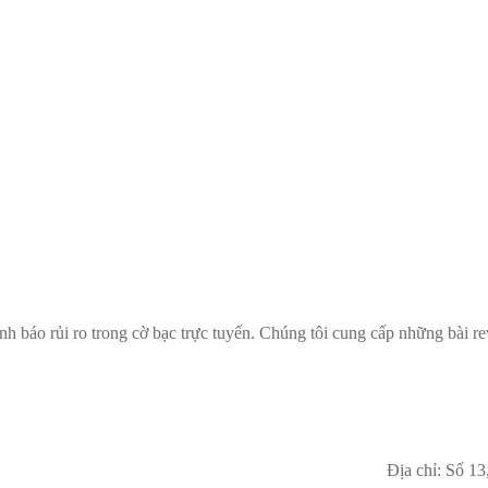
ảnh báo rủi ro trong cờ bạc trực tuyến. Chúng tôi cung cấp những bài r
Địa chỉ: Số 1