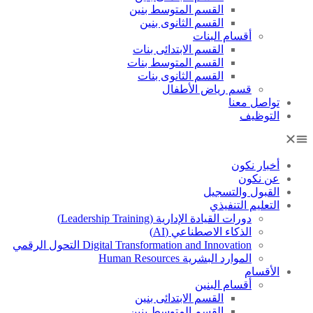
القسم المتوسط بنين
القسم الثانوى بنين
أقسام البنات
القسم الابتدائى بنات
القسم المتوسط بنات
القسم الثانوى بنات
قسم رياض الأطفال
تواصل معنا
التوظيف
أخبار نكون
عن نكون
القبول والتسجيل
التعليم التنفيذي
دورات القيادة الإدارية (Leadership Training)
الذكاء الاصطناعي (AI)
Digital Transformation and Innovation التحول الرقمي
الموارد البشرية Human Resources
الأقسام
أقسام البنين
القسم الابتدائى بنين
القسم المتوسط بنين