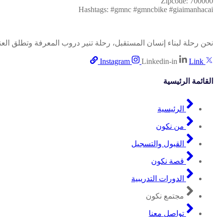
Zipcode: 700000
Hashtags: #gmnc #gmncbike #giaimanhacai
نحن رحلة لبناء إنسان المستقبل، رحلة تنير دروب المعرفة وتطلق العنا
Instagram
Linkedin-in
Link
القائمة الرئيسية
الرئيسية
من نكون
القبول والتسجيل
قصة نكون
الدورات التدريبية
مجتمع نكون
تواصل معنا