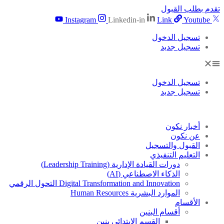
تقدم بطلب القبول
Instagram
Linkedin-in
Link
Youtube
تسجيل الدخول
تسجيل جديد
تسجيل الدخول
تسجيل جديد
أخبار نكون
عن نكون
القبول والتسجيل
التعليم التنفيذي
دورات القيادة الإدارية (Leadership Training)
الذكاء الاصطناعي (AI)
Digital Transformation and Innovation التحول الرقمي
الموارد البشرية Human Resources
الأقسام
أقسام البنين
القسم الابتدائى بنين