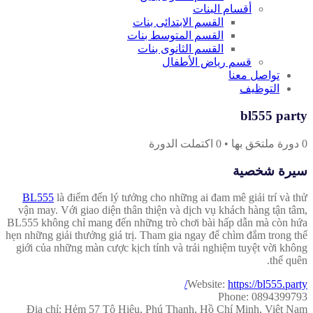
أقسام البنات
القسم الابتدائى بنات
القسم المتوسط بنات
القسم الثانوى بنات
قسم رياض الأطفال
تواصل معنا
التوظيف
bl555 party
0
دورة ملتحَق بها
•
0
اكتملت الدورة
سيرة شخصية
BL555
là điểm đến lý tưởng cho những ai đam mê giải trí và thử
vận may. Với giao diện thân thiện và dịch vụ khách hàng tận tâm,
BL555 không chỉ mang đến những trò chơi bài hấp dẫn mà còn hứa
hẹn những giải thưởng giá trị. Tham gia ngay để chìm đắm trong thế
giới của những màn cược kịch tính và trải nghiệm tuyệt vời không
thể quên.
Website:
https://bl555.party/
Phone: 0894399793
Địa chỉ: Hẻm 57 Tô Hiệu, Phú Thạnh, Hồ Chí Minh, Việt Nam