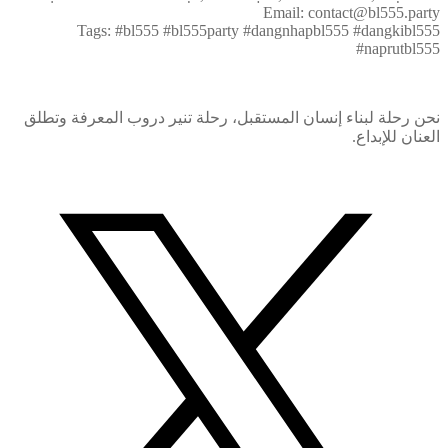
Email: contact@bl555.party
Tags: #bl555 #bl555party #dangnhapbl555 #dangkibl555
#naprutbl555
نحن رحلة لبناء إنسان المستقبل، رحلة تنير دروب المعرفة وتطلق
العنان للإبداع.