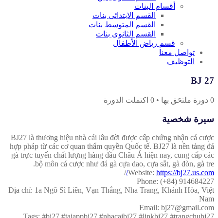
أقسام البنات
القسم الابتدائى بنات
القسم المتوسط بنات
القسم الثانوى بنات
قسم رياض الأطفال
تواصل معنا
التوظيف
BJ 27
0
دورة ملتحَق بها
•
0
اكتملت الدورة
سيرة شخصية
BJ27 là thương hiệu nhà cái lâu đời được cấp chứng nhận cá cược
hợp pháp từ các cơ quan thẩm quyền Quốc tế. BJ27 là nền tảng đá
gà trực tuyến chất lượng hàng đầu Châu Á hiện nay, cung cấp các
bộ môn cá cược như đá gà cựa dao, cựa sắt, gà đòn, gà tre.
/
Website:
https://bj27.us.com/
Phone: (+84) 914684227
Địa chỉ: 1a Ngô Sĩ Liên, Vạn Thắng, Nha Trang, Khánh Hòa, Việt
Nam
Email: bj27@gmail.com
Tags: #bj27 #taiappbj27 #nhacaibj27 #linkbj27 #trangchubj27