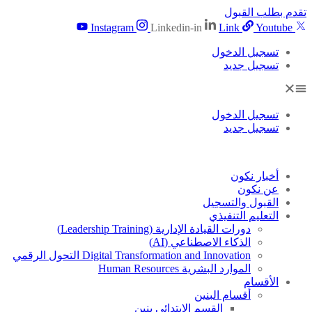
دم بطلب القبول
Instagram
Linkedin-in
Link
Youtube
تسجيل الدخول
تسجيل جديد
تسجيل الدخول
تسجيل جديد
أخبار نكون
عن نكون
القبول والتسجيل
التعليم التنفيذي
دورات القيادة الإدارية (Leadership Training)
الذكاء الاصطناعي (AI)
Digital Transformation and Innovation التحول الرقمي
الموارد البشرية Human Resources
الأقسام
أقسام البنين
القسم الابتدائى بنين