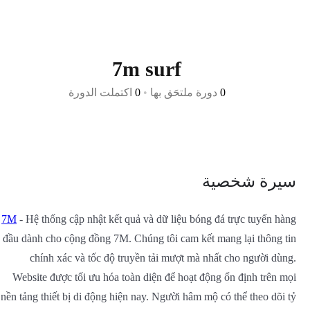
7m surf
0
دورة ملتحَق بها
•
0
اكتملت الدورة
سيرة شخصية
7M
- Hệ thống cập nhật kết quả và dữ liệu bóng đá trực tuyến hàng
đầu dành cho cộng đồng 7M. Chúng tôi cam kết mang lại thông tin
chính xác và tốc độ truyền tải mượt mà nhất cho người dùng.
Website được tối ưu hóa toàn diện để hoạt động ổn định trên mọi
nền tảng thiết bị di động hiện nay. Người hâm mộ có thể theo dõi tỷ