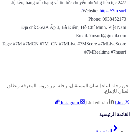
lệ kèo, bảng xếp hạng và tin tức chuyển nhượng liên tục 24/7.
Website:
https://7m.surf/
Phone: 0938452173
Địa chỉ: 56/2A Ấp 3, Bà Điểm, Hồ Chí Minh, Việt Nam
Email: 7msurf@gmail.com
Tags: #7M #7MCN #7M_CN #7MLive #7MScore #7MLiveScore
#7MRealtime #7msurf
ن رحلة لبناء إنسان المستقبل، رحلة تنير دروب المعرفة وتطلق
عنان للإبداع.
Instagram
Linkedin-in
Link
قائمة الرئيسية
الرئيسية