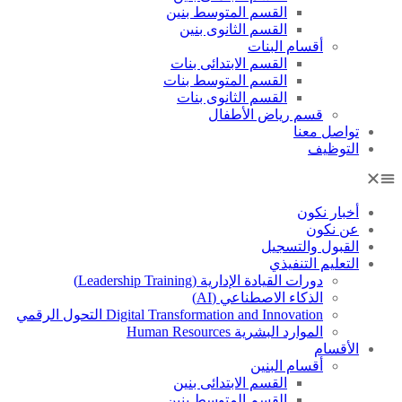
القسم المتوسط بنين
القسم الثانوى بنين
أقسام البنات
القسم الابتدائى بنات
القسم المتوسط بنات
القسم الثانوى بنات
قسم رياض الأطفال
تواصل معنا
التوظيف
أخبار نكون
عن نكون
القبول والتسجيل
التعليم التنفيذي
دورات القيادة الإدارية (Leadership Training)
الذكاء الاصطناعي (AI)
Digital Transformation and Innovation التحول الرقمي
الموارد البشرية Human Resources
الأقسام
أقسام البنين
القسم الابتدائى بنين
القسم المتوسط بنين