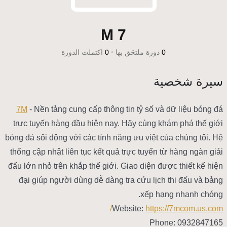
7 M
0
دورة ملتحَق بها
•
0
اكتملت الدورة
سيرة شخصية
7M
- Nền tảng cung cấp thông tin tỷ số và dữ liệu bóng đá
trực tuyến hàng đầu hiện nay. Hãy cùng khám phá thế giới
bóng đá sôi động với các tính năng ưu việt của chúng tôi. Hệ
thống cập nhật liên tục kết quả trực tuyến từ hàng ngàn giải
đấu lớn nhỏ trên khắp thế giới. Giao diện được thiết kế hiện
đại giúp người dùng dễ dàng tra cứu lịch thi đấu và bảng
xếp hạng nhanh chóng.
Website:
https://7mcom.us.com/
Phone: 0932847165