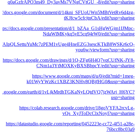
q0aGzfrAPO3m49_Dy3avMs7VNgCVtGU_-8/edit?usp=sharing
ps://docs.google.com/document/d/14kni_SFUoUWn5MBtVetRv6d4zg-
tKJfcw5cfcjtnCbA/edit?usp=sharing
ttps://docs.google.com/presentation/d/1_bZAa_G1sHgWGjm1IJMpc-
NdaWlMKykq5vE5cq94rW0/edit?usp=sharing
s/d/e/1FAIpQLSettuYuMc7zPEM1vUge4HneEZG3sescKTkB8WSKr6cQ-
you6w/viewform?usp=sharing
https://docs.google.com/drawings/d/1Q-ZFg6H4Q7vqCUfNK-JY8-
CNm1a3YtMOXKyBXSBbpcY/edit?usp=sharing
https://www.google.com/maps/d/u/0/edit?mid=1meg-
k01WyYWzKc1XBZ3KNHv8QBjfHG0&usp=sharing
earth.google.com/earth/d/1vLjkMrdhTGKaNyLQtdVQ7jzWArj_H6YC?
usp=sharing
https://colab.research.google.com/drive/18goVYFA2rcvLg-
vQs_XyJToDcClxNoyI?usp=sharing
https://datastudio.google.com/reporting/0452223e-cc72-4f51-a28e-
76bcc8bc03a9