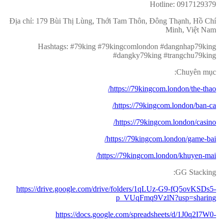
Hotline: 0917129379
Địa chỉ: 179 Bùi Thị Lùng, Thới Tam Thôn, Đông Thạnh, Hồ Chí
Minh, Việt Nam
Hashtags: #79king #79kingcomlondon #dangnhap79king
#dangky79king #trangchu79king
Chuyên mục:
https://79kingcom.london/the-thao/
https://79kingcom.london/ban-ca/
https://79kingcom.london/casino/
https://79kingcom.london/game-bai/
https://79kingcom.london/khuyen-mai/
GG Stacking:
https://drive.google.com/drive/folders/1qLUz-G9-fQ5ovKSDs5-
p_VUqFmq9VzlN?usp=sharing
https://docs.google.com/spreadsheets/d/1J0q2I7W0-