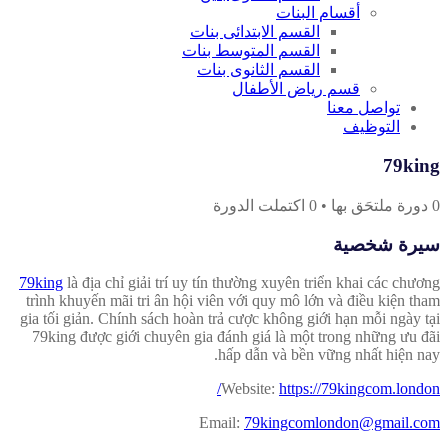
أقسام البنات
القسم الابتدائى بنات
القسم المتوسط بنات
القسم الثانوى بنات
قسم رياض الأطفال
تواصل معنا
التوظيف
79king
0
دورة ملتحَق بها
•
0
اكتملت الدورة
سيرة شخصية
79king
là địa chỉ giải trí uy tín thường xuyên triển khai các chương
trình khuyến mãi tri ân hội viên với quy mô lớn và điều kiện tham
gia tối giản. Chính sách hoàn trả cược không giới hạn mỗi ngày tại
79king được giới chuyên gia đánh giá là một trong những ưu đãi
hấp dẫn và bền vững nhất hiện nay.
Website:
https://79kingcom.london/
Email:
79kingcomlondon@gmail.com