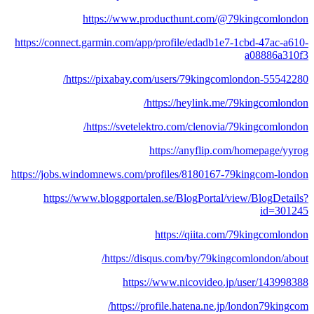
https://www.producthunt.com/@79kingcomlondon
https://connect.garmin.com/app/profile/edadb1e7-1cbd-47ac-a610-
a08886a310f3
https://pixabay.com/users/79kingcomlondon-55542280/
https://heylink.me/79kingcomlondon/
https://svetelektro.com/clenovia/79kingcomlondon/
https://anyflip.com/homepage/yyrog
https://jobs.windomnews.com/profiles/8180167-79kingcom-london
https://www.bloggportalen.se/BlogPortal/view/BlogDetails?
id=301245
https://qiita.com/79kingcomlondon
https://disqus.com/by/79kingcomlondon/about/
https://www.nicovideo.jp/user/143998388
https://profile.hatena.ne.jp/london79kingcom/