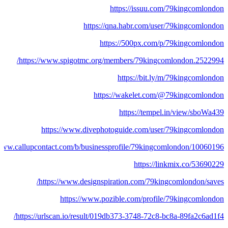
https://issuu.com/79kingcomlondon
https://qna.habr.com/user/79kingcomlondon
https://500px.com/p/79kingcomlondon
https://www.spigotmc.org/members/79kingcomlondon.2522994/
https://bit.ly/m/79kingcomlondon
https://wakelet.com/@79kingcomlondon
https://tempel.in/view/sboWa439
https://www.divephotoguide.com/user/79kingcomlondon
/www.callupcontact.com/b/businessprofile/79kingcomlondon/10060196
https://linkmix.co/53690229
https://www.designspiration.com/79kingcomlondon/saves/
https://www.pozible.com/profile/79kingcomlondon
https://urlscan.io/result/019db373-3748-72c8-bc8a-89fa2c6ad1f4/