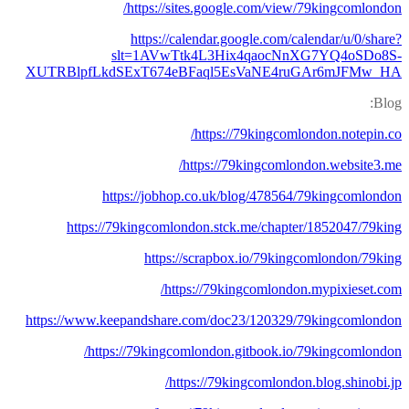
https://sites.google.com/view/79kingcomlondon/
https://calendar.google.com/calendar/u/0/share?
slt=1AVwTtk4L3Hix4qaocNnXG7YQ4oSDo8S-
XUTRBlpfLkdSExT674eBFaql5EsVaNE4ruGAr6mJFMw_HA
Blog:
https://79kingcomlondon.notepin.co/
https://79kingcomlondon.website3.me/
https://jobhop.co.uk/blog/478564/79kingcomlondon
https://79kingcomlondon.stck.me/chapter/1852047/79king
https://scrapbox.io/79kingcomlondon/79king
https://79kingcomlondon.mypixieset.com/
https://www.keepandshare.com/doc23/120329/79kingcomlondon
https://79kingcomlondon.gitbook.io/79kingcomlondon/
https://79kingcomlondon.blog.shinobi.jp/