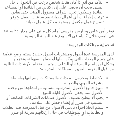
التأكد من أنه إذا كان هناك شخص يرغب في التجول داخل
المبنى يجب أن يحصل على إذن كتابي من القائدة أو المساعد
القائدة وسيكون تحت اشراف مسؤول المبنى حتى يغادر.
ترتيب إجراءات أي أعمال صيانة بعد ساعات العمل وتوفر
تصريح عمل مكتمل ومعتمد مع كل عامل صيانة.
توفر أمن خاص وحارس مدرسي أمام كل مبني على مدار ٢٤ ساعة
في اليوم، خلال 7 ايام في الاسبوع عند البوابة الرئيسية
4-
حماية ممتلكات المدرسة
:
لدى المدرسة عدة أصول ومشتريات اصول جديدة سيتم وضع علامة
على جميع المعدات التي يمكن نقلها أو حملها بسهولة، وتخزينها
بشكل أمن لمنع السرقة أو الشلف سيتم استخدام الارشادات التالية
من قبل المدرسة لتمييز الممتلكات المدرسة:
الاحتفاظ بمخزون المعدات والممتلكات وصيانتها بواسطة
مشرفة المبنى والصيانة .
تمييز جميع الأصول المدرسية بتسمية تم إنشاؤها من وحدة
الأصول مما يجعل الأصول قابلة للتتبع .
يجب ألا يبطئ تصنيف الأصول ضمانات الشركات الصانعة أو
التسيب في ضرر أو إنشاء خطر على سلامة .
سيتم اتخاذ اجراء تأديبي الأصول من قبل المدرسة ضد الطلاب
والطالبات او الموظفات في حال ارتكابهم سرقة او ضرر