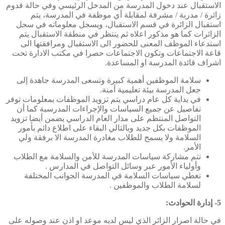
الاستقبال عند دخول المدرسة من المدخل الرئيسي وفي حالة قدوم
زائرة / مدربة / مشرفة لمقابلة أي موظفة في المدرسة، يتم
استقبال الزائرة في قسم الاستقبال، ويسجل معلوماته في سجل
الزائرات كما هو مذكور اعلاه ثم ينتظر في منطقة الاستقبال يتم
استدعاء الموظف المعنى للحضور الى الاستقبال ومرافقتها الى
قاعة الاجتماعات وتكون الاجتماعات حصرا في مكتب الادارة تحت
اشراف قائدة المدرسة او المساعدة.
سلامة الموظفين أهمية كبيرة وتسعى المدرسة جاهدة إلى
جعل المدرسة بيئة تعليمية أمنة.
في بداية كل عام دراسي يتم تزويد الموظفات بمعلومات توفر
تفاصيل عن جميع السياسات والإجراءات المدرسية كما أن
التواصل المنتظم على مدار العام الدراسي يضمن أيضا تزويد
الموظفات بكل جديد وبالتالي البقاء على اطلاع دائم بأمور
السلامة ولا يسمح للطلاب مغادرة المدرسة الا برفقة ولي
الأمر.
تتم مشاركة سياسات المدرسة للأمن والسلامة مع الطلاب
وأولياء الأمور عبر وسائل التواصل في المدارس .
تغطي سياسات السلامة في المدرسة الجوانب المختلفة
لسلامة الطلاب والموظفين .
5-
إدارة الحوادث
:
في حالة اصرار الزائر الذي ليس لديه موعد او اذن عند وصوله على