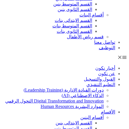
القسم المتوسط بنين
القسم الثانوى بنين
أقسام البنات
القسم الابتدائى بنات
القسم المتوسط بنات
القسم الثانوى بنات
قسم رياض الأطفال
تواصل معنا
التوظيف
أخبار نكون
عن نكون
القبول والتسجيل
التعليم التنفيذي
دورات القيادة الإدارية (Leadership Training)
الذكاء الاصطناعي (AI)
Digital Transformation and Innovation التحول الرقمي
الموارد البشرية Human Resources
الأقسام
أقسام البنين
القسم الابتدائى بنين
القسم المتوسط بنين