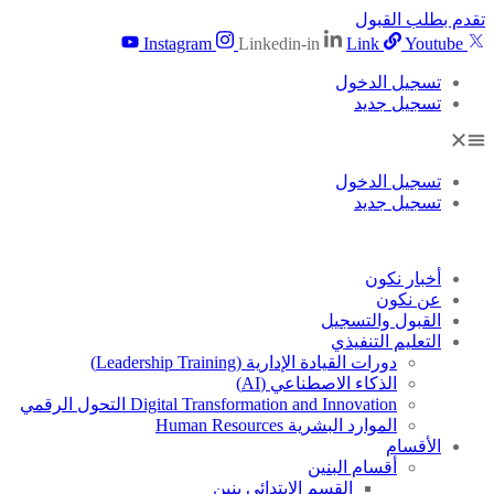
تقدم بطلب القبول
Instagram
Linkedin-in
Link
Youtube
تسجيل الدخول
تسجيل جديد
تسجيل الدخول
تسجيل جديد
أخبار نكون
عن نكون
القبول والتسجيل
التعليم التنفيذي
دورات القيادة الإدارية (Leadership Training)
الذكاء الاصطناعي (AI)
Digital Transformation and Innovation التحول الرقمي
الموارد البشرية Human Resources
الأقسام
أقسام البنين
القسم الابتدائى بنين