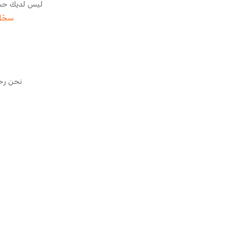
ليس لديك ح
سجّل
نحن رحل